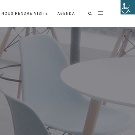
NOUS RENDRE VISITE
AGENDA