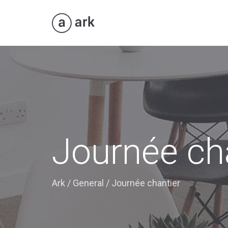
Journée ch
Ark
/
General
/
Journée chantier