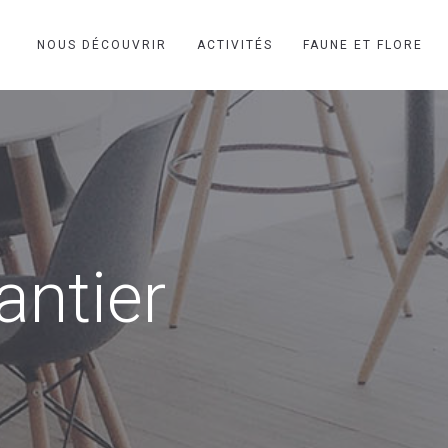
NOUS DÉCOUVRIR
ACTIVITÉS
FAUNE ET FLORE
antier