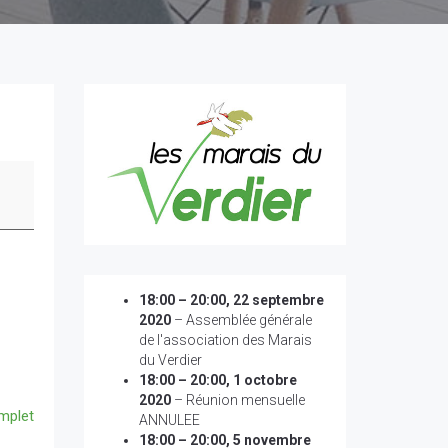
18:00
–
20:00
,
22 septembre
2020
–
Assemblée générale
de l'association des Marais
du Verdier
18:00
–
20:00
,
1 octobre
2020
–
Réunion mensuelle
omplet
ANNULEE
18:00
–
20:00
,
5 novembre