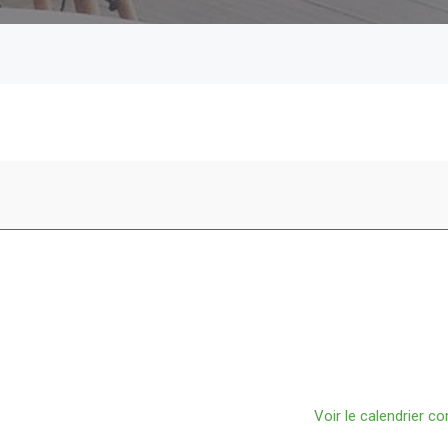
Voir le calendrier c