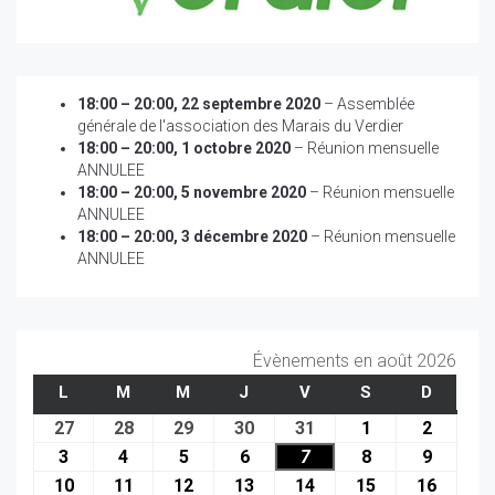
18:00
–
20:00
,
22 septembre 2020
–
Assemblée
générale de l'association des Marais du Verdier
18:00
–
20:00
,
1 octobre 2020
–
Réunion mensuelle
ANNULEE
18:00
–
20:00
,
5 novembre 2020
–
Réunion mensuelle
ANNULEE
18:00
–
20:00
,
3 décembre 2020
–
Réunion mensuelle
ANNULEE
Évènements en août 2026
L
LUNDI
M
MARDI
M
MERCREDI
J
JEUDI
V
VENDREDI
S
SAMEDI
D
DIMAN
27
27
28
28
29
29
30
30
31
31
1
1
2
2
juillet
juillet
juillet
juillet
juillet
août
août
3
3
4
4
5
5
6
6
7
7
8
8
9
9
2026
2026
2026
2026
2026
2026
2026
août
août
août
août
août
août
août
10
10
11
11
12
12
13
13
14
14
15
15
16
16